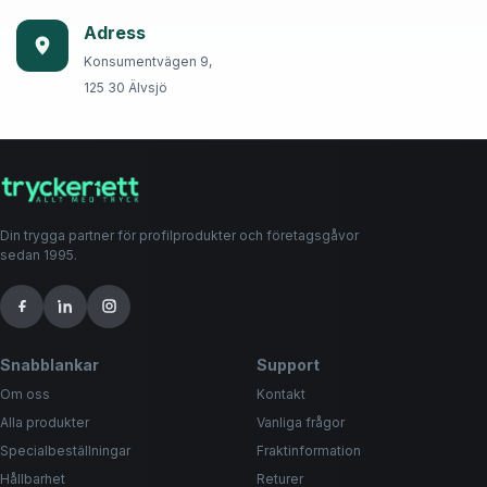
Adress
Konsumentvägen 9,
125 30 Älvsjö
Din trygga partner för profilprodukter och företagsgåvor
sedan 1995.
Snabblankar
Support
Om oss
Kontakt
Alla produkter
Vanliga frågor
Specialbeställningar
Fraktinformation
Hållbarhet
Returer